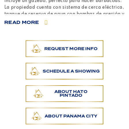
incluye un gazebo, perfecto para hacer barbacoas.
La propiedad cuenta con sistema de cerca eléctrica,
tanque de reserva de agua con bombas de presión y
un garaje techado con capacidad para 2 vehículos.
READ MORE
Courtesy of MLS ACOBIR
REQUEST MORE INFO
SCHEDULE A SHOWING
ABOUT HATO
PINTADO
ABOUT PANAMA CITY